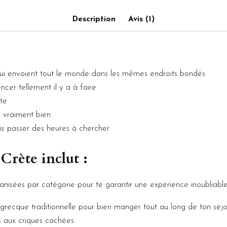
de
cœur
Description
Avis (1)
:
 qui envoient tout le monde dans les mêmes endroits bondés
cer tellement il y a à faire
te
e vraiment bien
ans passer des heures à chercher
Crète inclut :
nisées par catégorie pour te garantir une expérience inoubliable
e grecque traditionnelle pour bien manger tout au long de ton séj
es aux criques cachées