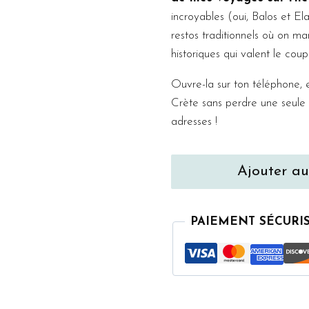
incroyables (oui, Balos et Ela
restos traditionnels où on ma
historiques qui valent le coup
Ouvre-la sur ton téléphone, e
Crète sans perdre une seule 
adresses !
quantité
Ajouter au
de
La
Crète
PAIEMENT SÉCURI
–
Mes
adresses
coup