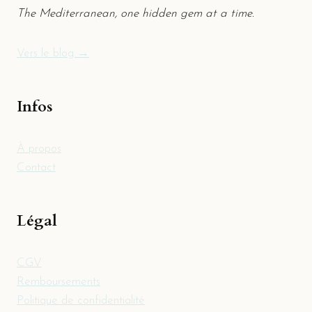
The Mediterranean, one hidden gem at a time.
Vers le blog →
Infos
À propos
Contact
Légal
CGV
Remboursements
Politique de confidentialité